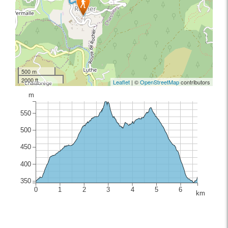
500 m
2000 ft
Leaflet
| ©
OpenStreetMap
contributors
m
550
500
450
400
350
0
1
2
3
4
5
6
km