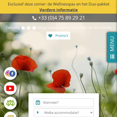
Exclusief deze zomer: de Wellnesspas en het Duo-pakket
Verdere informatie
Skip
+33 (0)4 75 89 29 21
to
content
Camping
Village Nature Zen in het zuiden van de Ardèche
Promo’s
T
o
l
e
S
l
i
n
g
B
a
A
r
Wanneer?