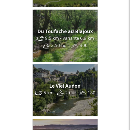
Du Toufache au Blajoux
9.5 km - variante 6.9 km
2.50 uur
300
Le Viel Audon
5 km
2 uur
180