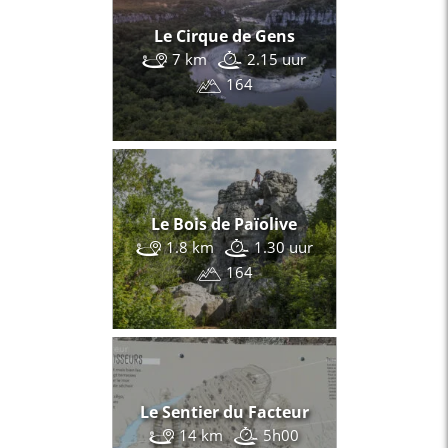
Le Cirque de Gens
7 km
2.15 uur
164
Le Bois de Païolive
1.8 km
1.30 uur
164
Le Sentier du Facteur
14 km
5h00