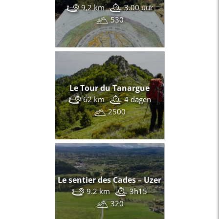
9,2 km
3.00 uur
530
Le Tour du Tanargue
62 km
4 dagen
2500
Le sentier des Cades – Uzer
9.2 km
3h15
320