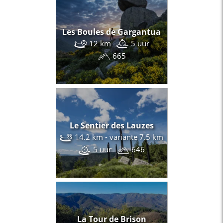
Les Boules de Gargantua
12 km
5 uur
665
Le Sentier des Lauzes
14.2 km - variante 7.5 km
5 uur
646
La Tour de Brison