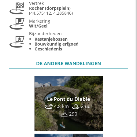
Vertrek
Rocher (dorpsplein)
(44.575112, 4.285846)
Markering
Wit/Geel
Bijzonderheden
Kastanjebossen
Bouwkundig erfgoed
Geschiedenis
DE ANDERE WANDELINGEN
Le Pont du Diable
4.8 km
2 uur
290