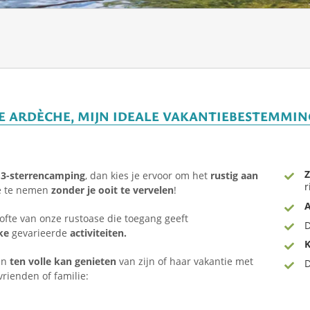
E ARDÈCHE, MIJN IDEALE VAKANTIEBESTEMMIN
– 3-sterrencamping
, dan kies je ervoor om het
rustig aan
r
e te nemen
zonder je ooit te vervelen
!
A
lofte van onze rustoase die toegang geeft
jke
gevarieerde
activiteiten.
K
een
ten volle kan genieten
van zijn of haar vakantie met
vrienden of familie: