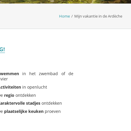
Home
/
Mijn vakantie in de Ardèche
G!
Zwemmen
in het zwembad of de
ivier
ctiviteiten
in openlucht
De
regio
ontdekken
araktervolle stadjes
ontdekken
De
plaatselijke keuken
proeven