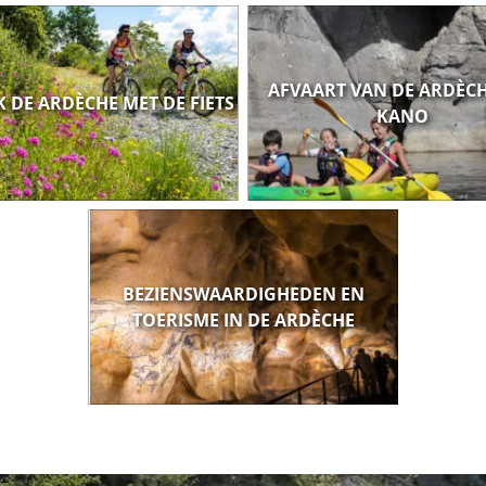
AFVAART VAN DE ARDÈCH
 DE ARDÈCHE MET DE FIETS
KANO
BEZIENSWAARDIGHEDEN EN
TOERISME IN DE ARDÈCHE