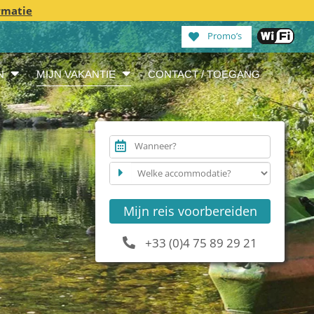
rmatie
Promo’s
N
MIJN VAKANTIE
CONTACT / TOEGANG
Wanneer?
Mijn reis voorbereiden
+33 (0)4 75 89 29 21