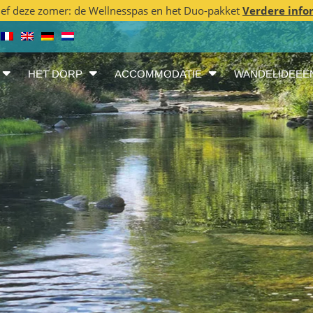
ief deze zomer: de Wellnesspas en het Duo-pakket
Verdere info
HET DORP
ACCOMMODATIE
WANDELIDEEË