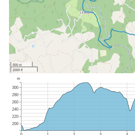
500 m
2000 ft
m
300
280
260
240
220
200
0
1
2
3
4