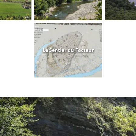
Le Sentier du Facteur
14 km
5h00
695