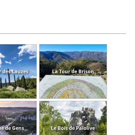
r des Lauzes
La Tour de Brison
7.5 km
5h00
646
9,2 km
3h00
530
ue de Gens
Le Bois de Païolive
2h15
164
1.8 km
1h30
164