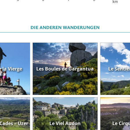
km
DIE ANDEREN WANDERUNGEN
e la Vierge
Les Boules de Gargantua
Le Sentie
2h30
380
12 km
5h00
665
14.2 km - variante 
 Cades – Uzer
Le Viel Audon
Le Cirq
3h15
320
5 km
2h00
180
7 km