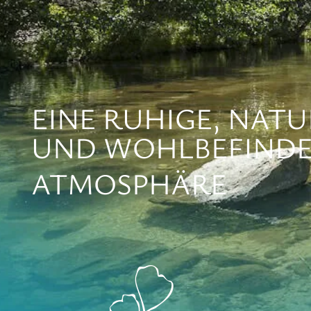
EINE RUHIGE, NATU
UND WOHLBEFIND
ATMOSPHÄRE