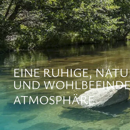
EINE RUHIGE, NATU
UND WOHLBEFIND
ATMOSPHÄRE