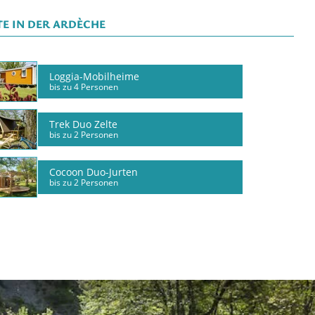
E IN DER ARDÈCHE
Loggia-Mobilheime
bis zu 4 Personen
Trek Duo Zelte
bis zu 2 Personen
Cocoon Duo-Jurten
bis zu 2 Personen