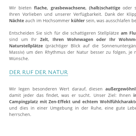
Wir bieten
flache, grasbewachsene, (halb)schattige
oder s
Ihren Vorlieben und unserer Verfügbarkeit. Dank der Kli
Nächte
auch im Hochsommer
kühler
sein, was ausschlafen be
Entscheiden Sie sich für die schattigeren Stellplätze
am Flu
sind um Ihr
Zelt, Ihren Wohnwagen oder Ihr Wohnm
Naturstellplätze
(prächtiger Blick auf die Sonnenunterg
Massiv) um den Rhythmus der Natur besser zu folgen, je 
Wünsche.
DER RUF DER NATUR
Wir legen besonderen Wert darauf, diesen
außergewöhnl
damit jeder das findet, was er sucht. Unser Ziel: Ihnen
i
Campingplatz mit Zen-Effekt und echtem Wohlfühlcharakt
und dies in einer Umgebung in der Ruhe, eine gute Leb
herrschen.