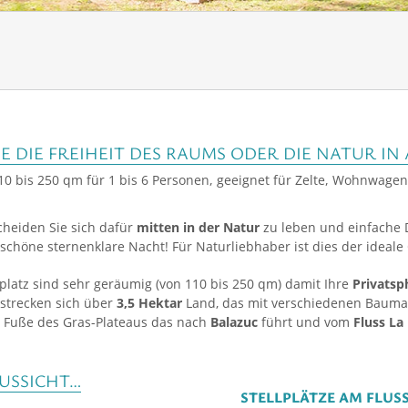
 DIE FREIHEIT DES RAUMS ODER DIE NATUR IN 
 110 bis 250 qm für 1 bis 6 Personen, geeignet für Zelte, Wohnwag
cheiden Sie sich dafür
mitten in der
Natur
zu leben und einfache 
schöne sternenklare Nacht! Für Naturliebhaber ist dies der ideale
gplatz sind sehr geräumig (von 110 bis 250 qm) damit Ihre
Privatsp
rstrecken sich über
3,5 Hektar
Land, das mit verschiedenen Baumart
m Fuße des Gras-Plateaus das nach
Balazuc
führt und vom
Fluss La
AUSSICHT…
STELLPLÄTZE AM FLUS