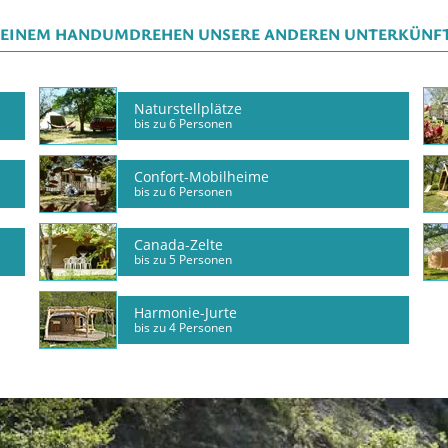
N EINEM HANDUMDREHEN UNSERE ANDEREN UNTERKÜNFT
Naturstellplätze
bis zu 6 Personen
Confort-Mobilheime
bis zu 6 Personen
Canada-Zelte
bis zu 5 Personen
Harmonie-Jurte
bis zu 4 Personen