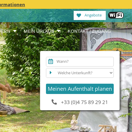
ormationen
Angebote
DERN
MEIN URLAUB
KONTAKT / ZUGANG
Wann?
Meinen Aufenthalt planen
+33 (0)4 75 89 29 21