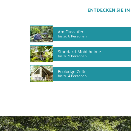
ENTDECKEN SIE I
Am Flussufer
bis zu 6 Personen
Standard-Mobilheime
bis zu 5 Personen
Ecolodge-Zelte
bis zu 4 Personen