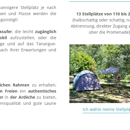
onnigere Stellplätz je nach
ppen und Flüsse werden die
13 Stellplätze von 110 bis
günstigt!
(halbschattig oder schattig, n
Abtrennung, direkter Zugang 
ssufer
, die leicht
zugänglich
über die Promenade)
obil
aufzustellen, oder die
änge und auf das Tanargue-
nach Ihrer Erwartungen und
ichen Rahmen
zu erhalten,
m Freien
ein
authentisches
er
in
der Ardèche
zu bieten,
ensqualität und gute Laune
Ich wähle meine Stellpl