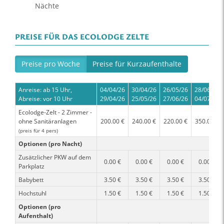
Nächte
PREISE FÜR DAS ECOLODGE ZELTE
Preise pro Woche
Preise für Kurzaufenthalte
Anreise: ab 15 Uhr,
04/04/26
30/04/26
26/05/26
28/06/26
Abreise: vor 10 Uhr
29/04/26
25/05/26
27/06/26
04/07/26
Ecolodge-Zelt - 2 Zimmer -
ohne Sanitäranlagen
200.00 €
240.00 €
220.00 €
350.00 €
(preis für 4 pers)
Optionen (pro Nacht)
Zusätzlicher PKW auf dem
0.00 €
0.00 €
0.00 €
0.00 €
Parkplatz
Babybett
3.50 €
3.50 €
3.50 €
3.50 €
Hochstuhl
1.50 €
1.50 €
1.50 €
1.50 €
Optionen (pro
Aufenthalt)