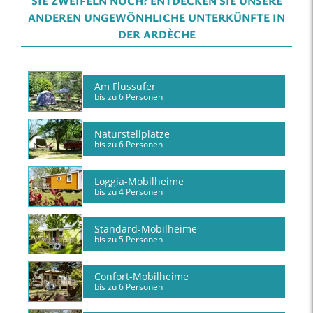
SIE ZWEIFELN NOCH? ENTDECKEN SIE UNSERE
ANDEREN UNGEWÖNHLICHE UNTERKÜNFTE IN
DER ARDÈCHE
Am Flussufer
bis zu 6 Personen
Naturstellplätze
bis zu 6 Personen
Loggia-Mobilheime
bis zu 4 Personen
Standard-Mobilheime
bis zu 5 Personen
Confort-Mobilheime
bis zu 6 Personen