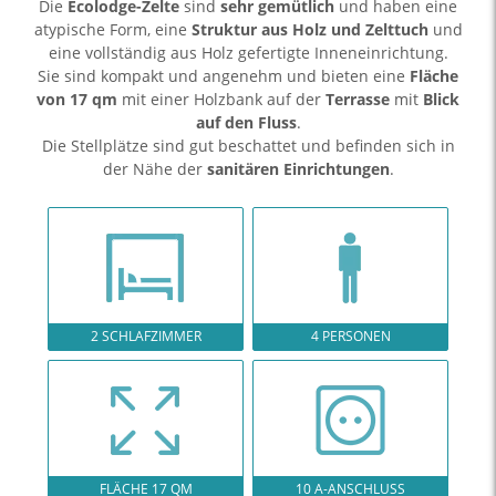
Die
Ecolodge-Zelte
sind
sehr gemütlich
und haben eine
atypische Form, eine
Struktur aus Holz und Zelttuch
und
eine vollständig aus Holz gefertigte Inneneinrichtung.
Sie sind kompakt und angenehm und bieten eine
Fläche
von 17 qm
mit einer Holzbank auf der
Terrasse
mit
Blick
auf den Fluss
.
Die Stellplätze sind gut beschattet und befinden sich in
der Nähe der
sanitären Einrichtungen
.
2 SCHLAFZIMMER
4 PERSONEN
FLÄCHE 17 QM
10 A-ANSCHLUSS